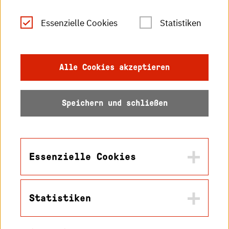
Leichte Sprache
Essenzielle Cookies
Statistiken
Gebärdensprache
Impressum
Alle Cookies akzeptieren
Datenschutz
Speichern und schließen
Barrierefreiheit
Sitemap
Essenzielle Cookies
Statistiken
Name
© 2026 Hochschule
in2cookiemodal-selection
Karlsruhe