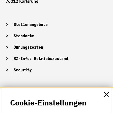
76012 Karlsruhe
Stellenangebote
Standorte
Öffnungszeiten
RZ-Info: Betriebszustand
Security
HKA-Shop
Cookie-Einstellungen
HKA-Videos
HKA-Podcast