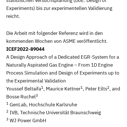
statistischen Versuchsplanung (DoE: Design of
Experiments) bis zur experimentellen Validierung
reicht.
Die Arbeit mit folgender Referenz wird in den
kommenden Wochen von ASME veröffentlicht.
ICEF2022-89044
A Design Approach of a Dedicated EGR-System for a
Naturally Aspirated Gas Engine – From 1D Engine
Process Simulation and Design of Experiments up to
the Experimental Validation
1
1
2
Youssef Beltaifa
, Maurice Kettner
, Peter Eilts
, and
3
Bosse Ruchel
1
GenLab, Hochschule Karlsruhe
2
IVB, Technische Universität Braunschweig
3
WJ Power GmbH