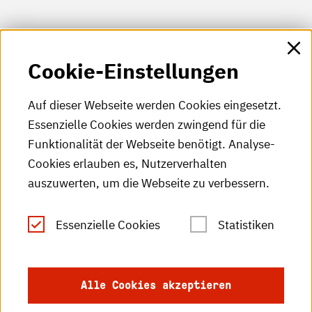
HKA-Shop
Cookie-Einstellungen
HKA-Videos
HKA-Podcast
Auf dieser Webseite werden Cookies eingesetzt.
Essenzielle Cookies werden zwingend für die
HKA-Publikationen
Funktionalität der Webseite benötigt. Analyse-
RSS-Feed
Cookies erlauben es, Nutzerverhalten
auszuwerten, um die Webseite zu verbessern.
Leichte Sprache
Essenzielle Cookies
Statistiken
Gebärdensprache
Impressum
Alle Cookies akzeptieren
Datenschutz