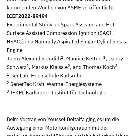
kommenden Wochen von ASME veröffentlicht.
ICEF2022-89494
Experimental Study on Spark Assisted and Hot
Surface Assisted Compression Ignition (SACI,
HSACI) in a Naturally Aspirated Single-Cylinder Gas
Engine
1
1
Joern Alexander Judith
, Maurice Kettner
, Danny
2
2
3
Schwarz
, Markus Klaissle
, and Thomas Koch
1
GenLab, Hochschule Karlsruhe
2
SenerTec Kraft-Wärme-Energiesysteme
3
IFKM, Karlsruher Institut für Technologie
Beim Vortrag von Youssef Beltaifa ging es um die
Auslegung einer Motorkonfiguration mit der