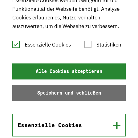
Essenzielle Cookies werden zwingend für die
HKA-Publikationen
Funktionalität der Webseite benötigt. Analyse-
RSS-Feed
Cookies erlauben es, Nutzerverhalten
auszuwerten, um die Webseite zu verbessern.
Leichte Sprache
Essenzielle Cookies
Statistiken
Gebärdensprache
Impressum
Alle Cookies akzeptieren
Datenschutz
Speichern und schließen
Barrierefreiheit
Sitemap
Essenzielle Cookies