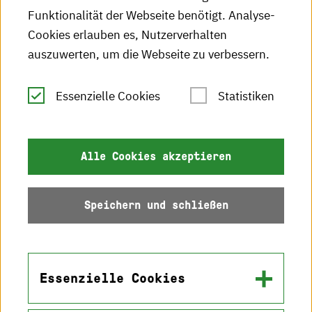
Funktionalität der Webseite benötigt. Analyse-
RSS-Feed
Cookies erlauben es, Nutzerverhalten
auszuwerten, um die Webseite zu verbessern.
Leichte Sprache
Essenzielle Cookies
Statistiken
Gebärdensprache
Impressum
Alle Cookies akzeptieren
Datenschutz
Speichern und schließen
Barrierefreiheit
Sitemap
Essenzielle Cookies