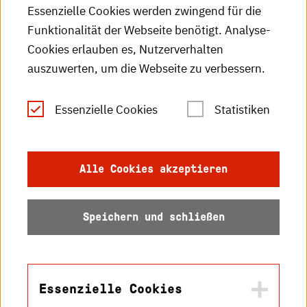
Essenzielle Cookies werden zwingend für die
HKA-Publikationen
Funktionalität der Webseite benötigt. Analyse-
RSS-Feed
Cookies erlauben es, Nutzerverhalten
auszuwerten, um die Webseite zu verbessern.
Leichte Sprache
Essenzielle Cookies
Statistiken
Gebärdensprache
Impressum
Alle Cookies akzeptieren
Datenschutz
Speichern und schließen
Barrierefreiheit
Sitemap
Essenzielle Cookies