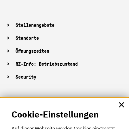
Stellenangebote
Standorte
Öffnungszeiten
RZ-Info: Betriebszustand
Security
HKA-Shop
Cookie-Einstellungen
HKA-Videos
HKA-Podcast
Auf dieser Webseite werden Cookies eingesetzt.