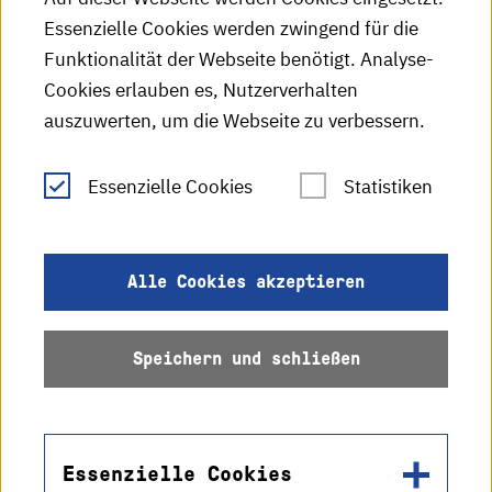
Essenzielle Cookies werden zwingend für die
HKA-Publikationen
Funktionalität der Webseite benötigt. Analyse-
RSS-Feed
Cookies erlauben es, Nutzerverhalten
auszuwerten, um die Webseite zu verbessern.
Leichte Sprache
Essenzielle Cookies
Statistiken
Gebärdensprache
Impressum
Alle Cookies akzeptieren
Datenschutz
Speichern und schließen
Barrierefreiheit
Sitemap
Essenzielle Cookies