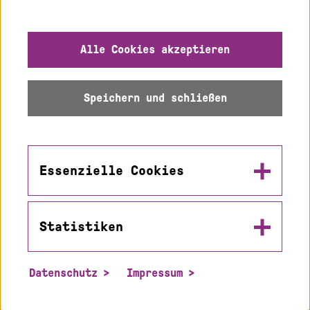
Gebärdensprache
Impressum
Alle Cookies akzeptieren
Datenschutz
Speichern und schließen
Barrierefreiheit
Sitemap
Essenzielle Cookies
Statistiken
Name
© 2026 Hochschule
in2cookiemodal-selection
Karlsruhe
Datenschutz
Impressum
Zweck
Name
Speichert die Werte die sie in diesem Popup
_pk_id