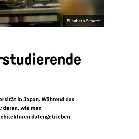
Elisabeth Schardt
rstudierende
versität in Japan. Während des
iv daran, wie man
chitekturen datengetrieben