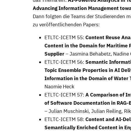
das Thema ein:
AI-Powered Analytics in T
Advancing Information Management towa
Dann folgten die Teams der Studierenden m
zu veröffentlichenden Papers:
ETLTC-ICETM 55:
Content Reuse Anal
Content in the Domain for Maritime
Supplier
– Jasmina Behabetz, Nadine
ETLTC-ICETM 56:
Semantic Informati
Topic Ensemble Properties in AI Deli
Information in the Domain of Water
Naomie Heck
ETLTC-ICETM 57:
A Comparison of In
of Software Documentation in RAG-B
– Julian Muschinski, Julian Reiling, R
ETLTC-ICETM 58:
Content and AI-Deli
Semantically Enriched Content in En