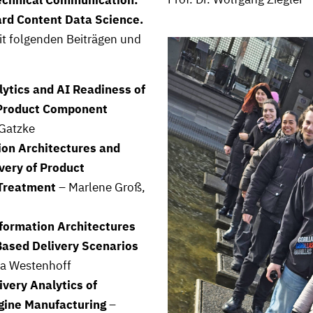
echnical Communication:
rd Content Data Science.
it folgenden Beiträgen und
ytics and AI Readiness of
 Product Component
 Gatzke
on Architectures and
very of Product
 Treatment
– Marlene Groß,
formation Architectures
ased Delivery Scenarios
ika Westenhoff
very Analytics of
gine Manufacturing
–