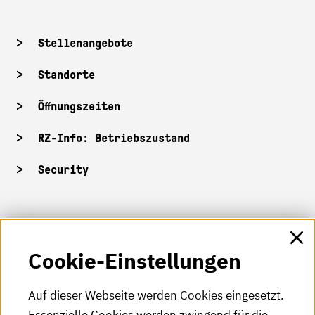
Stellenangebote
Standorte
Öffnungszeiten
RZ-Info: Betriebszustand
Security
HKA-Shop
Cookie-Einstellungen
HKA-Videos
HKA-Podcast
Auf dieser Webseite werden Cookies eingesetzt.