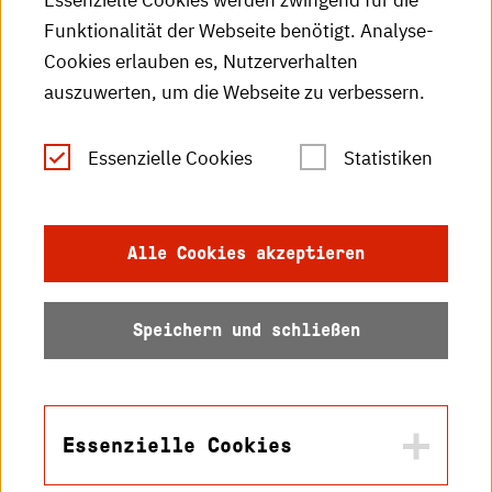
Essenzielle Cookies werden zwingend für die
HKA-Publikationen
Funktionalität der Webseite benötigt. Analyse-
RSS-Feed
Cookies erlauben es, Nutzerverhalten
auszuwerten, um die Webseite zu verbessern.
Leichte Sprache
Essenzielle Cookies
Statistiken
Gebärdensprache
Impressum
Alle Cookies akzeptieren
Datenschutz
Speichern und schließen
Barrierefreiheit
Sitemap
Essenzielle Cookies