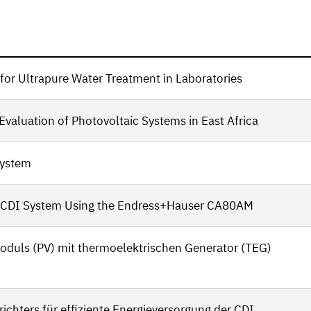
r Ultrapure Water Treatment in Laboratories
valuation of Photovoltaic Systems in East Africa
System
CDI System Using the Endress+Hauser CA80AM
oduls (PV) mit thermoelektrischen Generator (TEG)
ichters für effiziente Energieversorgung der CDI