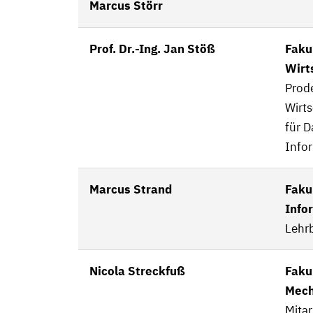
Marcus Störr
Prof. Dr.-Ing. Jan Stöß
Faku
Wirt
Prod
Wirts
für 
Info
Marcus Strand
Fakul
Info
Lehrb
Nicola Streckfuß
Faku
Mech
Mitar