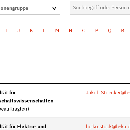
I
J
K
L
M
N
O
P
Q
R
tät für
Jakob.Stoecker
@h-
schaftswissenschaften
eauftragte(r)
tät für Elektro- und
heiko.stock
@h-ka.