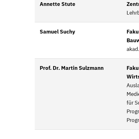
Annette Stute
Zent
Lehrb
Samuel Suchy
Faku
Bau
akad.
Prof. Dr. Martin Sulzmann
Faku
Wirt
Ausl
Medi
für S
Prog
Prog