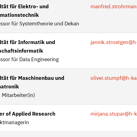
tät für Elektro- und
manfred.strohrman
rmationstechnik
essor für Systemtheorie und Dekan
ltät für Informatik und
jannik.stroetgen
@h-
schaftsinformatik
ssor für Data Engineering
ltät für Maschinenbau und
oliver.stumpf
@h-ka
atronik
 Mitarbeiter(in)
er of Applied Research
mirjana.stupar
@h-k
ektmanagerin