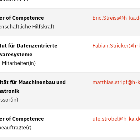
er of Competence
Eric.Streiss
@h-ka.d
nschaftliche Hilfskraft
tut für Datenzentrierte
Fabian.Stricker
@h-k
waresysteme
 Mitarbeiter(in)
ltät für Maschinenbau und
matthias.stripf
@h-k
atronik
ssor(in)
er of Competence
ute.strobel
@h-ka.d
eauftragte(r)