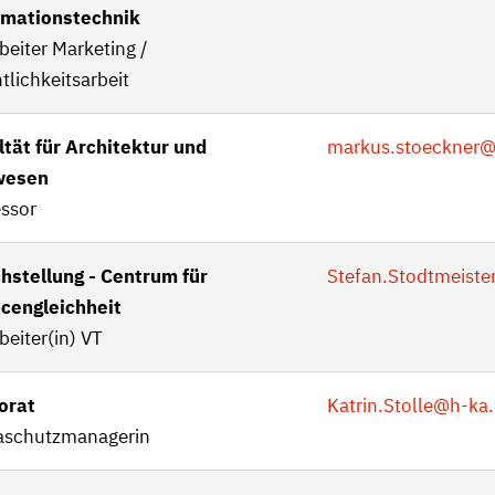
rmationstechnik
beiter Marketing /
tlichkeitsarbeit
ltät für Architektur und
markus.stoeckner
@
wesen
essor
chstellung - Centrum für
Stefan.Stodtmeiste
cengleichheit
beiter(in) VT
orat
Katrin.Stolle
@h-ka.
aschutzmanagerin