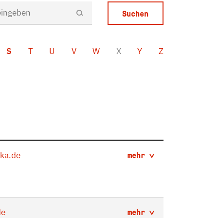
S
T
U
V
W
X
Y
Z
ka.de
mehr
de
mehr