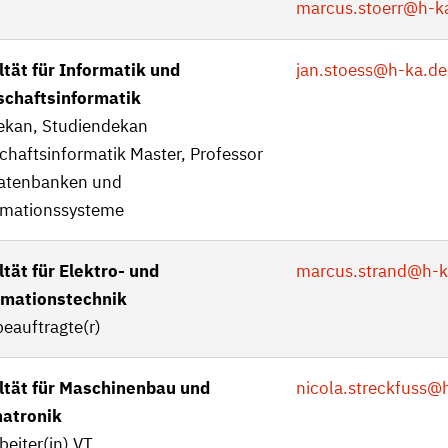
marcus.stoerr
@h-k
ltät für Informatik und
jan.stoess
@h-ka.de
schaftsinformatik
ekan, Studiendekan
chaftsinformatik Master, Professor
Datenbanken und
rmationssysteme
tät für Elektro- und
marcus.strand
@h-k
rmationstechnik
eauftragte(r)
ltät für Maschinenbau und
nicola.streckfuss
@h
atronik
beiter(in) VT