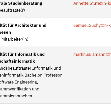
rale Studienberatung
Annette.Stute
@h-k
eauftragte(r)
ltät für Architektur und
Samuel.Suchy
@h-k
wesen
 Mitarbeiter(in)
ltät für Informatik und
martin.sulzmann
@h
schaftsinformatik
andsbeauftragter Informatik und
eninformatik Bachelor, Professor
oftware Engineering,
rammverifikation und
rammiersprachen