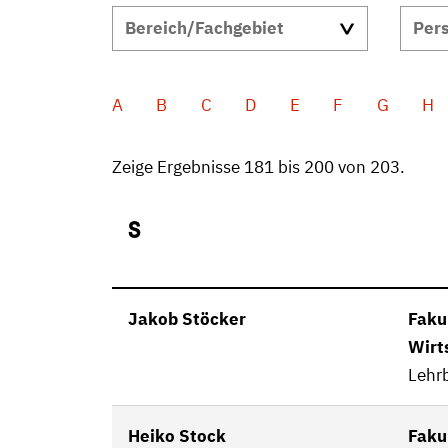
A
B
C
D
E
F
G
H
Zeige Ergebnisse 181 bis 200 von 203.
S
Jakob Stöcker
Fakul
Wirt
Lehrb
Heiko Stock
Fakul