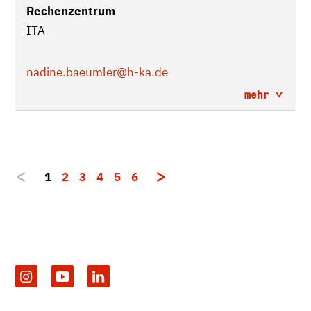
Rechenzentrum
ITA
nadine.baeumler
@h-ka.de
mehr
1
2
3
4
5
6