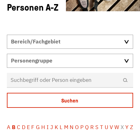
Personen A-Z
A
B
C
D
E
F
G
H
I
J
K
L
M
N
O
P
Q
R
S
T
U
V
W
X
Y
Z