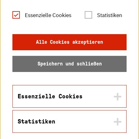
Leichte Sprache
Essenzielle Cookies
Statistiken
Gebärdensprache
Impressum
Alle Cookies akzeptieren
Datenschutz
Speichern und schließen
Barrierefreiheit
Sitemap
Essenzielle Cookies
Statistiken
Name
© 2026 Hochschule
in2cookiemodal-selection