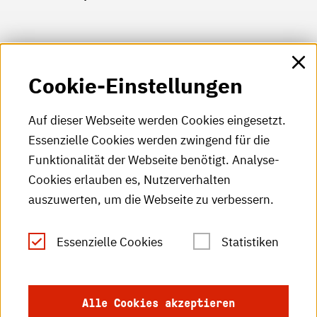
HKA-Shop
Cookie-Einstellungen
HKA-Videos
HKA-Podcast
Auf dieser Webseite werden Cookies eingesetzt.
Essenzielle Cookies werden zwingend für die
HKA-Publikationen
Funktionalität der Webseite benötigt. Analyse-
RSS-Feed
Cookies erlauben es, Nutzerverhalten
auszuwerten, um die Webseite zu verbessern.
Leichte Sprache
Essenzielle Cookies
Statistiken
Gebärdensprache
Impressum
Alle Cookies akzeptieren