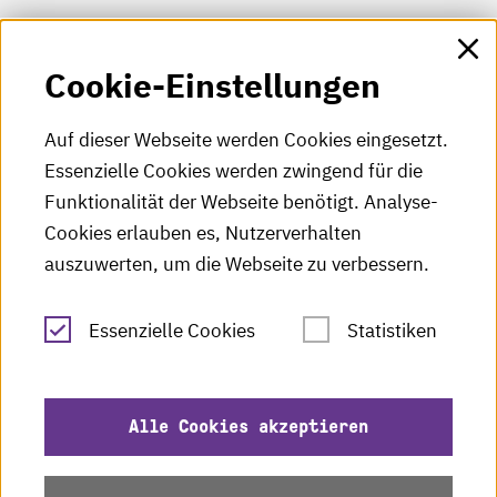
HKA-Shop
Cookie-Einstellungen
HKA-Videos
HKA-Podcast
Auf dieser Webseite werden Cookies eingesetzt.
Essenzielle Cookies werden zwingend für die
HKA-Publikationen
Funktionalität der Webseite benötigt. Analyse-
RSS-Feed
Cookies erlauben es, Nutzerverhalten
auszuwerten, um die Webseite zu verbessern.
Leichte Sprache
Essenzielle Cookies
Statistiken
Gebärdensprache
Impressum
Alle Cookies akzeptieren
Datenschutz