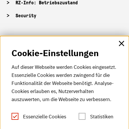
RZ-Info: Betriebszustand
Security
HKA-Shop
Cookie-Einstellungen
HKA-Videos
HKA-Podcast
Auf dieser Webseite werden Cookies eingesetzt.
Essenzielle Cookies werden zwingend für die
HKA-Publikationen
Funktionalität der Webseite benötigt. Analyse-
RSS-Feed
Cookies erlauben es, Nutzerverhalten
auszuwerten, um die Webseite zu verbessern.
Leichte Sprache
Essenzielle Cookies
Statistiken
Gebärdensprache