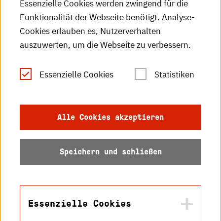
Essenzielle Cookies werden zwingend für die
HKA-Publikationen
Funktionalität der Webseite benötigt. Analyse-
RSS-Feed
Cookies erlauben es, Nutzerverhalten
auszuwerten, um die Webseite zu verbessern.
Leichte Sprache
Essenzielle Cookies
Statistiken
Gebärdensprache
Impressum
Alle Cookies akzeptieren
Datenschutz
Speichern und schließen
Barrierefreiheit
Sitemap
Essenzielle Cookies