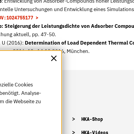
p
: Entwicklung von Adsorber-Compounds hoher Leistungsdi
elle Untersuchungen und Entwicklung eines Simulations
BV:1024755177
: Steigerung der Leistungsdichte von Adsorber Compou
chung aktuell, pp. 47-50.
e, U (2016):
Determination of Load Dependent Thermal Co
rence 2016, 12.-14.10.2016, München.
nzielle Cookies
benötigt. Analyse-
um die Webseite zu
tellenangebote
HKA-Shop
tandorte
HKA-Videos