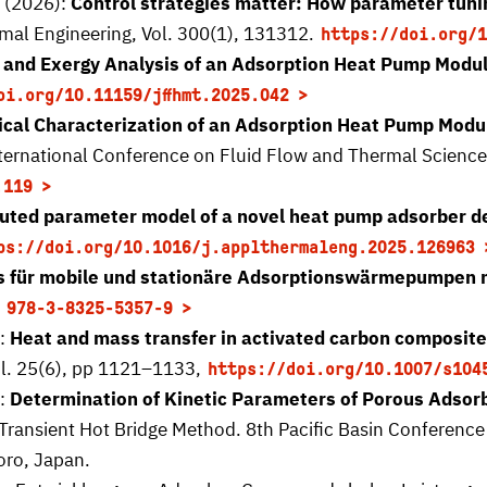
. (2026):
Control strategies matter: How parameter tunin
rmal Engineering, Vol. 300(1), 131312.
https://doi.org/1
 and Exergy Analysis of an Adsorption Heat Pump Modu
oi.org/10.11159/jffhmt.2025.042
cal Characterization of an Adsorption Heat Pump Modul
International Conference on Fluid Flow and Thermal Scienc
.119
buted parameter model of a novel heat pump adsorber d
ps://doi.org/10.1016/j.applthermaleng.2025.126963
für mobile und stationäre Adsorptionswärmepumpen mi
 978-3-8325-5357-9
):
Heat and mass transfer in activated carbon composites
ol. 25(6), pp 1121–1133,
https://doi.org/10.1007/s104
):
Determination of Kinetic Parameters of Porous Adsorb
Transient Hot Bridge Method. 8th Pacific Basin Conferenc
oro, Japan.