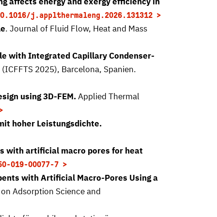
g affects energy and exergy efficiency in
0.1016/j.applthermaleng.2026.131312
le
. Journal of Fluid Flow, Heat and Mass
e with Integrated Capillary Condenser-
e (ICFFTS 2025), Barcelona, Spanien.
esign using 3D-FEM.
Applied Thermal
t hoher Leistungsdichte.
 with artificial macro pores for heat
50-019-00077-7
ents with Artificial Macro-Pores Using a
e on Adsorption Science and