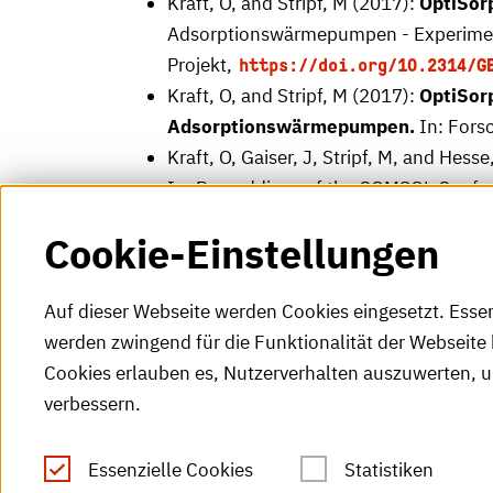
Kraft, O, and Stripf, M (2017):
OptiSor
Adsorptionswärmepumpen - Experiment
Projekt,
https://doi.org/10.2314/G
Kraft, O, and Stripf, M (2017):
OptiSorp
Adsorptionswärmepumpen.
In: Fors
Kraft, O, Gaiser, J, Stripf, M, and Hess
In: Proceddings of the COMSOL Confe
Cookie-Einstellungen
Auf dieser Webseite werden Cookies eingesetzt. Esse
werden zwingend für die Funktionalität der Webseite 
Cookies erlauben es, Nutzerverhalten auszuwerten, 
verbessern.
Tel.: +49 (0)721 925-0
S
Fax: +49 (0)721 925-2000
Essenzielle Cookies
Statistiken
S