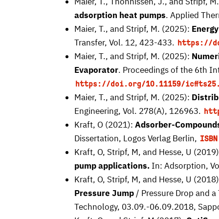
Maier, T., Thönnissen, J., and Stripf, M
adsorption heat pumps
. Applied The
Maier, T., and Stripf, M. (2025):
Energy
Transfer, Vol. 12, 423-433.
https://d
Maier, T., and Stripf, M. (2025):
Numeri
Evaporator
. Proceedings of the 6th 
https://doi.org/10.11159/icffts25
Maier, T., and Stripf, M. (2025):
Distri
Engineering, Vol. 278(A), 126963.
htt
Kraft, O (2021):
Adsorber-Compounds 
Dissertation, Logos Verlag Berlin,
ISBN
Kraft, O, Stripf, M, and Hesse, U (2019
pump applications.
In: Adsorption, V
Kraft, O, Stripf, M, and Hesse, U (2018
Pressure Jump
/ Pressure Drop and a 
Technology, 03.09.-06.09.2018, Sapp