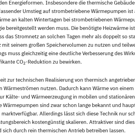
den Energieformen. Insbesondere die thermische Gebäudeko
 umfassender Umstieg auf strombetriebene Wärmepumpen ist
 Wärme an kalten Wintertagen bei strombetriebenen Wärme
e bereitgestellt werden muss. Die benötigte Heizwärme is
s das Stromnetz an solchen Tagen mehr als doppelt so star
etz mit seinem großen Speichervolumen zu nutzen und teilw
ngs muss gleichzeitig eine deutliche Verbesserung des Wir
ifikante CO
-Reduktion zu bewirken.
2
hkeit zur technischen Realisierung von thermisch angetrie
n Wärmeströmen nutzen. Dadurch kann Wärme von einem n
r Kälte- und Wärmeerzeugung in mobilen und stationäre
ie Wärmepumpen sind zwar schon lange bekannt und haupts
rktverfügbar. Allerdings lässt sich diese Technik nur sch
tungsbereich kostengünstig skalieren. Attraktiver sind di
sich durch rein thermischen Antrieb betreiben lassen.