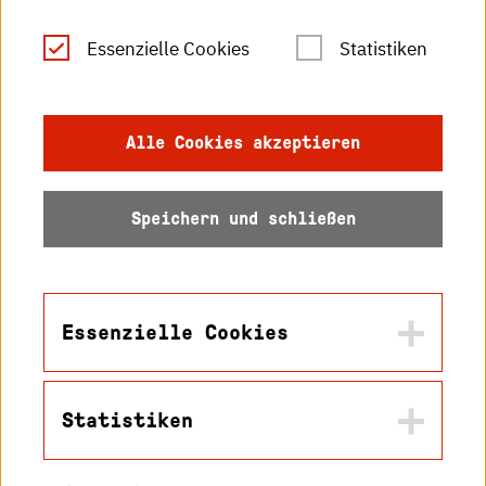
Leichte Sprache
Essenzielle Cookies
Statistiken
Gebärdensprache
Impressum
Alle Cookies akzeptieren
Datenschutz
Speichern und schließen
Barrierefreiheit
Sitemap
Essenzielle Cookies
Statistiken
Name
© 2026 Hochschule
in2cookiemodal-selection
Karlsruhe