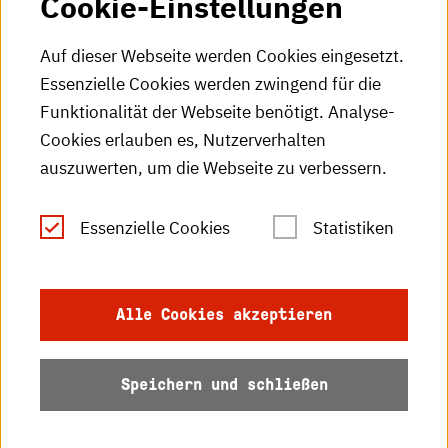
Cookie-Einstellungen
HKA-Podcast
Auf dieser Webseite werden Cookies eingesetzt.
Essenzielle Cookies werden zwingend für die
HKA-Publikationen
Funktionalität der Webseite benötigt. Analyse-
RSS-Feed
Cookies erlauben es, Nutzerverhalten
auszuwerten, um die Webseite zu verbessern.
Leichte Sprache
Essenzielle Cookies
Statistiken
Gebärdensprache
Impressum
Alle Cookies akzeptieren
Datenschutz
Speichern und schließen
Barrierefreiheit
Sitemap