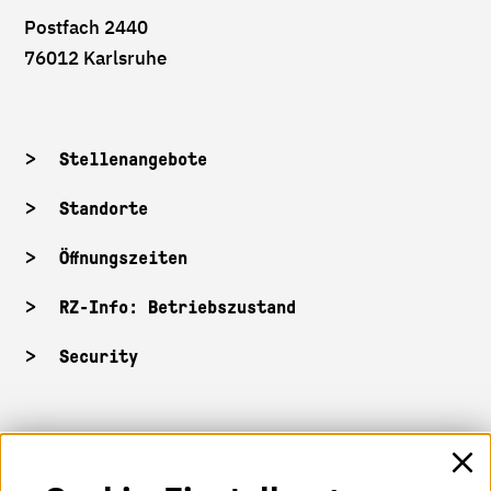
Postfach 2440
76012 Karlsruhe
Stellenangebote
Standorte
Öffnungszeiten
RZ-Info: Betriebszustand
Security
HKA-Shop
HKA-Videos