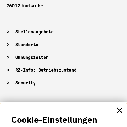
76012 Karlsruhe
Stellenangebote
Standorte
Öffnungszeiten
RZ-Info: Betriebszustand
Security
HKA-Shop
Cookie-Einstellungen
HKA-Videos