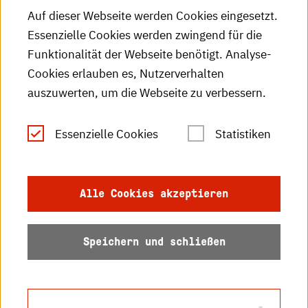
HKA-Podcast
Auf dieser Webseite werden Cookies eingesetzt.
Essenzielle Cookies werden zwingend für die
HKA-Publikationen
Funktionalität der Webseite benötigt. Analyse-
RSS-Feed
Cookies erlauben es, Nutzerverhalten
auszuwerten, um die Webseite zu verbessern.
Leichte Sprache
Essenzielle Cookies
Statistiken
Gebärdensprache
Impressum
Alle Cookies akzeptieren
Datenschutz
Speichern und schließen
Barrierefreiheit
Sitemap