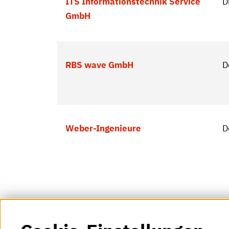
ITS Informationstechnik Service
D
GmbH
RBS wave GmbH
D
Weber-Ingenieure
D