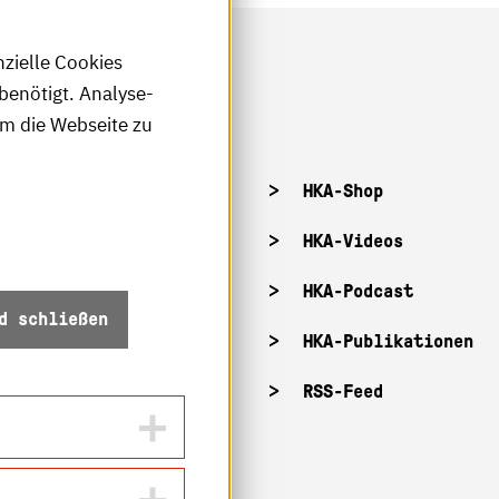
nzielle Cookies
benötigt. Analyse-
um die Webseite zu
tellenangebote
HKA-Shop
tandorte
HKA-Videos
ffnungszeiten
HKA-Podcast
d schließen
Z-Info: Betriebszustand
HKA-Publikationen
ecurity
RSS-Feed