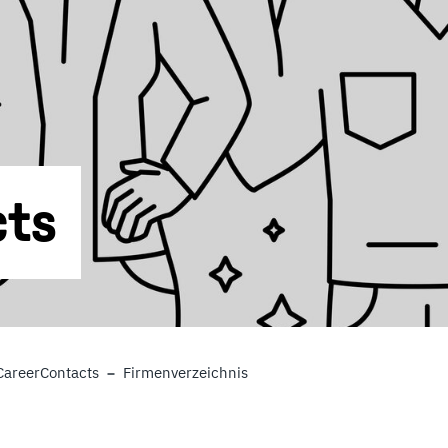
cts
CareerContacts
Firmenverzeichnis