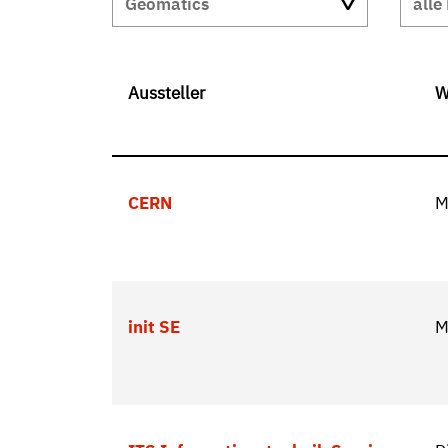
Geomatics
alle
Aussteller
W
CERN
M
init SE
M