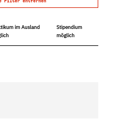
e Filter entfernen
ktikum im Ausland
Stipendium
lich
möglich
Vorhanden
Vorhanden