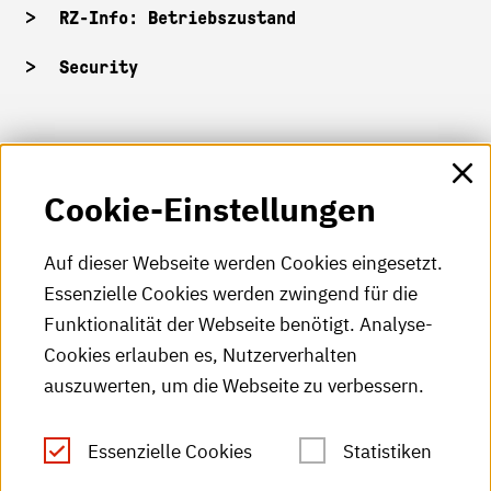
RZ-Info: Betriebszustand
Security
HKA-Shop
Cookie-Einstellungen
HKA-Videos
HKA-Podcast
Auf dieser Webseite werden Cookies eingesetzt.
Essenzielle Cookies werden zwingend für die
HKA-Publikationen
Funktionalität der Webseite benötigt. Analyse-
RSS-Feed
Cookies erlauben es, Nutzerverhalten
auszuwerten, um die Webseite zu verbessern.
Leichte Sprache
Essenzielle Cookies
Statistiken
Gebärdensprache