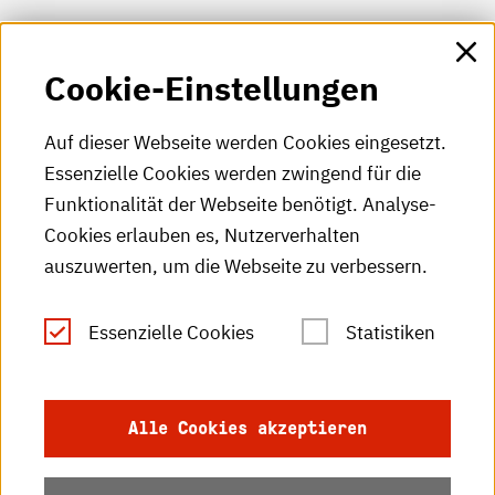
HKA-Shop
Cookie-Einstellungen
HKA-Videos
HKA-Podcast
Auf dieser Webseite werden Cookies eingesetzt.
Essenzielle Cookies werden zwingend für die
HKA-Publikationen
Funktionalität der Webseite benötigt. Analyse-
RSS-Feed
Cookies erlauben es, Nutzerverhalten
auszuwerten, um die Webseite zu verbessern.
Leichte Sprache
Essenzielle Cookies
Statistiken
Gebärdensprache
Impressum
Alle Cookies akzeptieren
Datenschutz