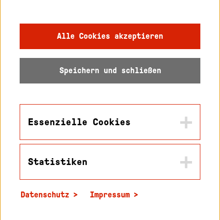
Gebärdensprache
Impressum
Alle Cookies akzeptieren
Datenschutz
Speichern und schließen
Barrierefreiheit
Sitemap
Essenzielle Cookies
Statistiken
Name
© 2026 Hochschule
in2cookiemodal-selection
Karlsruhe
Datenschutz
Impressum
Zweck
Name
Speichert die Werte die sie in diesem Popup
_pk_id