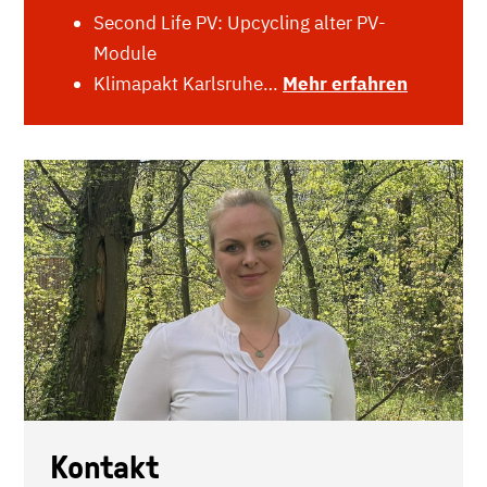
Second Life PV: Upcycling alter PV-
Module
Klimapakt Karlsruhe…
Mehr erfahren
Kontakt