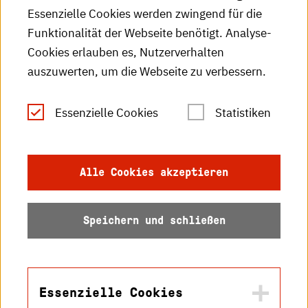
Essenzielle Cookies werden zwingend für die
HKA-Publikationen
Funktionalität der Webseite benötigt. Analyse-
RSS-Feed
Cookies erlauben es, Nutzerverhalten
auszuwerten, um die Webseite zu verbessern.
Leichte Sprache
Essenzielle Cookies
Statistiken
Gebärdensprache
Impressum
Alle Cookies akzeptieren
Datenschutz
Speichern und schließen
Barrierefreiheit
Sitemap
Essenzielle Cookies