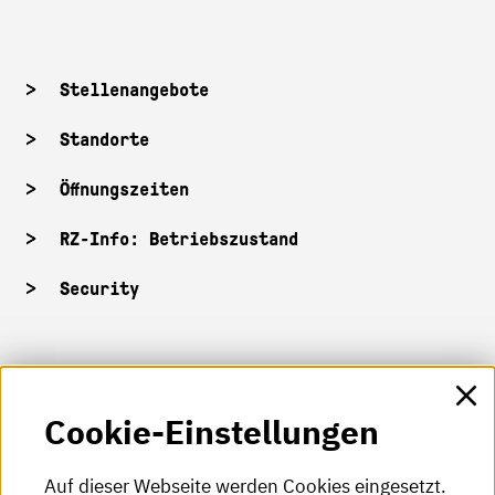
Stellenangebote
Standorte
Öffnungszeiten
RZ-Info: Betriebszustand
Security
HKA-Shop
Cookie-Einstellungen
HKA-Videos
HKA-Podcast
Auf dieser Webseite werden Cookies eingesetzt.