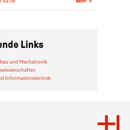
-ka.de
mehr
ende Links
nbau und Mechatronik
tswissenschaften
und Informationstechnik