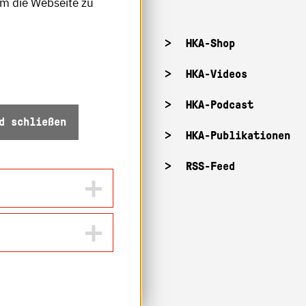
um die Webseite zu
tellenangebote
HKA-Shop
tandorte
HKA-Videos
ffnungszeiten
HKA-Podcast
d schließen
Z-Info: Betriebszustand
HKA-Publikationen
ecurity
RSS-Feed