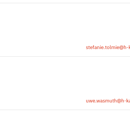
stefanie.tolmie
@h-k
uwe.wasmuth
@h-k