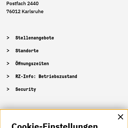
Postfach 2440
76012 Karlsruhe
Stellenangebote
Standorte
Öffnungszeiten
RZ-Info: Betriebszustand
Security
HKA-Shop
Cookie-Einstellungen
HKA-Videos