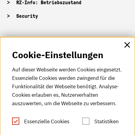
RZ-Info: Betriebszustand
Security
HKA-Shop
Cookie-Einstellungen
HKA-Videos
HKA-Podcast
Auf dieser Webseite werden Cookies eingesetzt.
Essenzielle Cookies werden zwingend für die
HKA-Publikationen
Funktionalität der Webseite benötigt. Analyse-
RSS-Feed
Cookies erlauben es, Nutzerverhalten
auszuwerten, um die Webseite zu verbessern.
Leichte Sprache
Essenzielle Cookies
Statistiken
Gebärdensprache