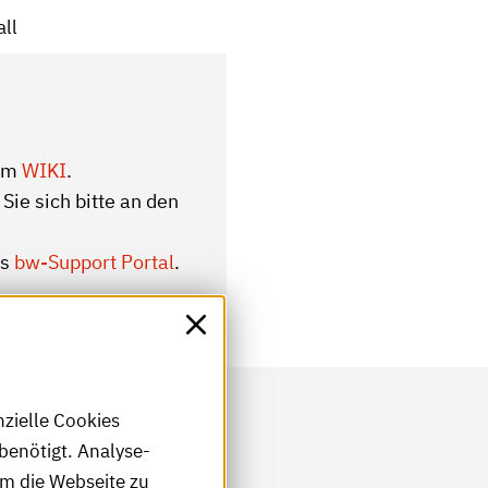
ll
 im
WIKI
.
ie sich bitte an den
as
bw-Support Portal
.
nzielle Cookies
benötigt. Analyse-
um die Webseite zu