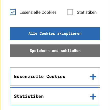
Leichte Sprache
Essenzielle Cookies
Statistiken
Gebärdensprache
Impressum
Alle Cookies akzeptieren
Datenschutz
Speichern und schließen
Barrierefreiheit
Sitemap
Essenzielle Cookies
Statistiken
Name
© 2026 Hochschule
in2cookiemodal-selection