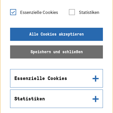
Leichte Sprache
Essenzielle Cookies
Statistiken
Gebärdensprache
Impressum
Alle Cookies akzeptieren
Datenschutz
Speichern und schließen
Barrierefreiheit
Sitemap
Essenzielle Cookies
Statistiken
Name
© 2026 Hochschule
in2cookiemodal-selection