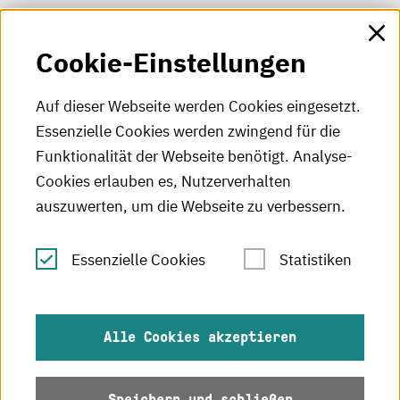
HKA-Shop
Cookie-Einstellungen
HKA-Videos
HKA-Podcast
Auf dieser Webseite werden Cookies eingesetzt.
Essenzielle Cookies werden zwingend für die
HKA-Publikationen
Funktionalität der Webseite benötigt. Analyse-
RSS-Feed
Cookies erlauben es, Nutzerverhalten
auszuwerten, um die Webseite zu verbessern.
Leichte Sprache
Essenzielle Cookies
Statistiken
Gebärdensprache
Impressum
Alle Cookies akzeptieren
Datenschutz
Speichern und schließen