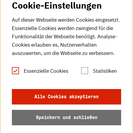
Cookie-Einstellungen
HKA-Videos
HKA-Podcast
Auf dieser Webseite werden Cookies eingesetzt.
Essenzielle Cookies werden zwingend für die
HKA-Publikationen
Funktionalität der Webseite benötigt. Analyse-
RSS-Feed
Cookies erlauben es, Nutzerverhalten
auszuwerten, um die Webseite zu verbessern.
Leichte Sprache
Essenzielle Cookies
Statistiken
Gebärdensprache
Impressum
Alle Cookies akzeptieren
Datenschutz
Speichern und schließen
Barrierefreiheit
Sitemap