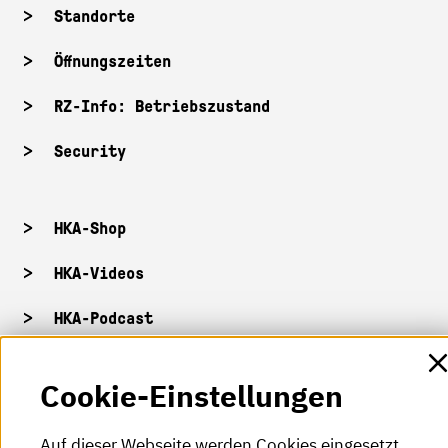
Standorte
Öffnungszeiten
RZ-Info: Betriebszustand
Security
HKA-Shop
HKA-Videos
HKA-Podcast
HKA-Publikationen
Cookie-Einstellungen
RSS-Feed
Auf dieser Webseite werden Cookies eingesetzt.