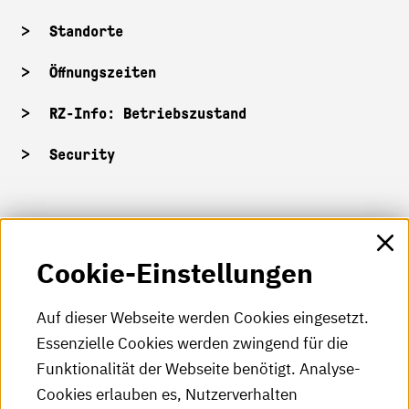
Standorte
Öffnungszeiten
RZ-Info: Betriebszustand
Security
HKA-Shop
Cookie-Einstellungen
HKA-Videos
HKA-Podcast
Auf dieser Webseite werden Cookies eingesetzt.
Essenzielle Cookies werden zwingend für die
HKA-Publikationen
Funktionalität der Webseite benötigt. Analyse-
RSS-Feed
Cookies erlauben es, Nutzerverhalten