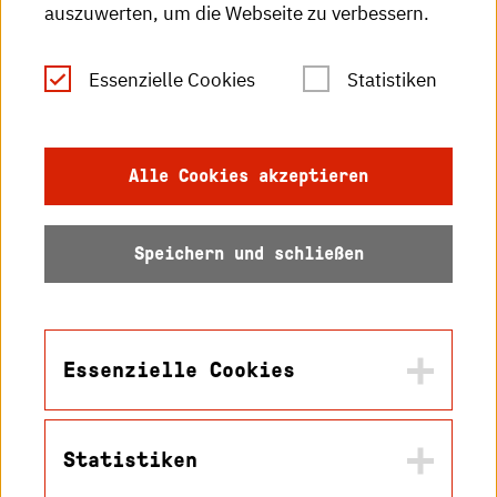
auszuwerten, um die Webseite zu verbessern.
Leichte Sprache
Essenzielle Cookies
Statistiken
Gebärdensprache
Impressum
Alle Cookies akzeptieren
Datenschutz
Speichern und schließen
Barrierefreiheit
Sitemap
Essenzielle Cookies
Statistiken
Name
© 2026 Hochschule