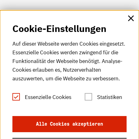
HKA-Shop
Cookie-Einstellungen
HKA-Videos
HKA-Podcast
Auf dieser Webseite werden Cookies eingesetzt.
Essenzielle Cookies werden zwingend für die
HKA-Publikationen
Funktionalität der Webseite benötigt. Analyse-
RSS-Feed
Cookies erlauben es, Nutzerverhalten
auszuwerten, um die Webseite zu verbessern.
Leichte Sprache
Essenzielle Cookies
Statistiken
Gebärdensprache
Impressum
Alle Cookies akzeptieren
Datenschutz