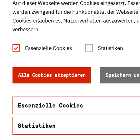
Auf dieser Webseite werden Cookies eingesetzt. Esse
werden zwingend für die Funktionalität der Webseite 
Cookies erlauben es, Nutzerverhalten auszuwerten, 
verbessern.
Tel.: +49 (0)721 925-0
S
Fax: +49 (0)721 925-2000
Essenzielle Cookies
Statistiken
S
info
@h-ka.de
Ö
Postfach 2440
Alle Cookies akzeptieren
Speichern un
R
76012 Karlsruhe
S
Essenzielle Cookies
Statistiken
Name