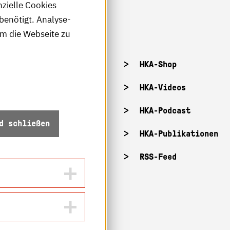
nzielle Cookies
benötigt. Analyse-
um die Webseite zu
tellenangebote
HKA-Shop
tandorte
HKA-Videos
ffnungszeiten
HKA-Podcast
d schließen
Z-Info: Betriebszustand
HKA-Publikationen
ecurity
RSS-Feed