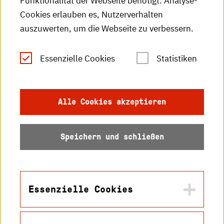
Funktionalität der Webseite benötigt. Analyse-
RSS-Feed
Cookies erlauben es, Nutzerverhalten
auszuwerten, um die Webseite zu verbessern.
Leichte Sprache
Essenzielle Cookies
Statistiken
Gebärdensprache
Impressum
Alle Cookies akzeptieren
Datenschutz
Speichern und schließen
Barrierefreiheit
Sitemap
Essenzielle Cookies