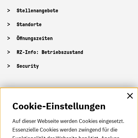
Stellenangebote
Standorte
Öffnungszeiten
RZ-Info: Betriebszustand
Security
HKA-Shop
Cookie-Einstellungen
HKA-Videos
HKA-Podcast
Auf dieser Webseite werden Cookies eingesetzt.
Essenzielle Cookies werden zwingend für die
HKA-Publikationen