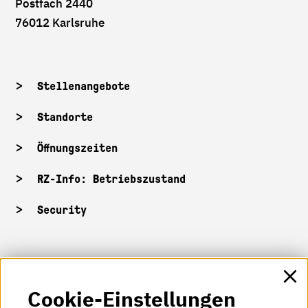
Postfach 2440
76012 Karlsruhe
Stellenangebote
Standorte
Öffnungszeiten
RZ-Info: Betriebszustand
Security
HKA-Shop
Cookie-Einstellungen
HKA-Videos