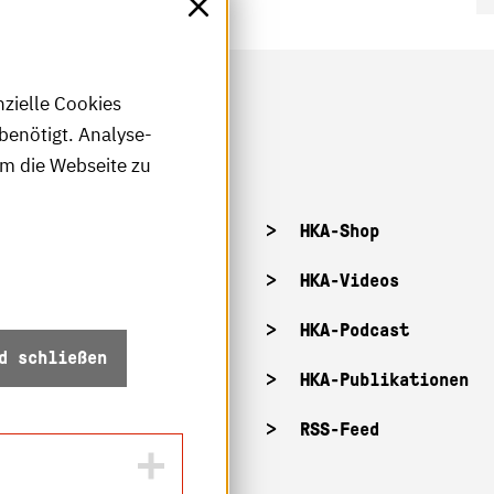
nzielle Cookies
benötigt. Analyse-
um die Webseite zu
tellenangebote
HKA-Shop
tandorte
HKA-Videos
ffnungszeiten
HKA-Podcast
d schließen
Z-Info: Betriebszustand
HKA-Publikationen
ecurity
RSS-Feed