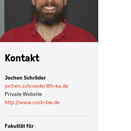
Kontakt
Jochen Schröder
jochen.schroeder
@h-ka.de
Private Website
http://www.cosh-bw.de
Fakultät für