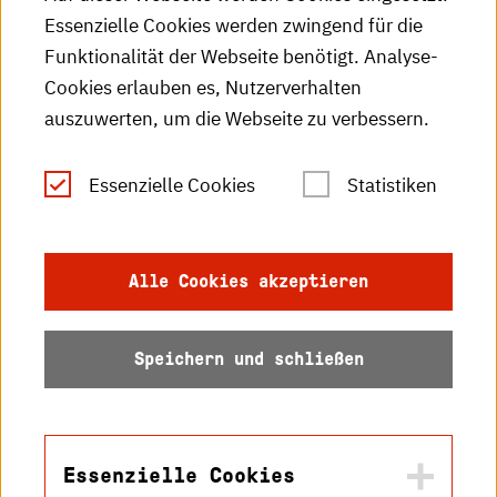
Essenzielle Cookies werden zwingend für die
HKA-Publikationen
Funktionalität der Webseite benötigt. Analyse-
RSS-Feed
Cookies erlauben es, Nutzerverhalten
auszuwerten, um die Webseite zu verbessern.
Leichte Sprache
Essenzielle Cookies
Statistiken
Gebärdensprache
Impressum
Alle Cookies akzeptieren
Datenschutz
Speichern und schließen
Barrierefreiheit
Sitemap
Essenzielle Cookies