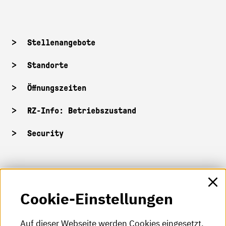
Stellenangebote
Standorte
Öffnungszeiten
RZ-Info: Betriebszustand
Security
HKA-Shop
Cookie-Einstellungen
HKA-Videos
HKA-Podcast
Auf dieser Webseite werden Cookies eingesetzt.