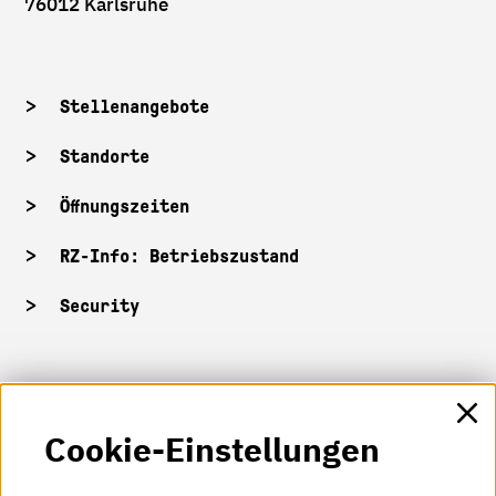
76012 Karlsruhe
Stellenangebote
Standorte
Öffnungszeiten
RZ-Info: Betriebszustand
Security
HKA-Shop
Cookie-Einstellungen
HKA-Videos
HKA-Podcast