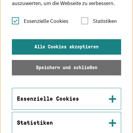
auszuwerten, um die Webseite zu verbessern.
Leichte Sprache
Essenzielle Cookies
Statistiken
Gebärdensprache
Impressum
Alle Cookies akzeptieren
Datenschutz
Speichern und schließen
Barrierefreiheit
Sitemap
Essenzielle Cookies
Statistiken
Name
© 2026 Hochschule