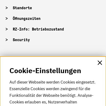
Standorte
Öffnungszeiten
RZ-Info: Betriebszustand
Security
HKA-Shop
Cookie-Einstellungen
HKA-Videos
HKA-Podcast
Auf dieser Webseite werden Cookies eingesetzt.
Essenzielle Cookies werden zwingend für die
HKA-Publikationen
Funktionalität der Webseite benötigt. Analyse-
RSS-Feed
Cookies erlauben es, Nutzerverhalten