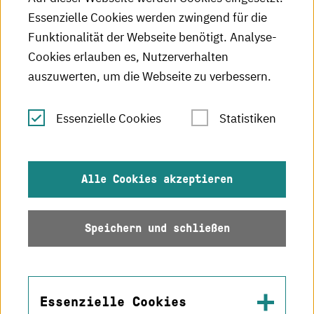
Essenzielle Cookies werden zwingend für die
HKA-Publikationen
Funktionalität der Webseite benötigt. Analyse-
RSS-Feed
Cookies erlauben es, Nutzerverhalten
auszuwerten, um die Webseite zu verbessern.
Leichte Sprache
Essenzielle Cookies
Statistiken
Gebärdensprache
Impressum
Alle Cookies akzeptieren
Datenschutz
Speichern und schließen
Barrierefreiheit
Sitemap
Essenzielle Cookies