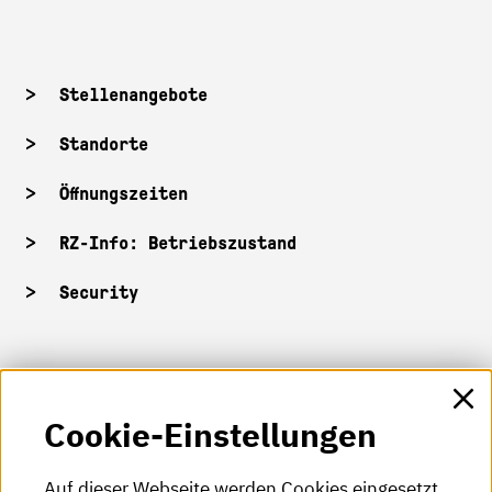
Stellenangebote
Standorte
Öffnungszeiten
RZ-Info: Betriebszustand
Security
HKA-Shop
Cookie-Einstellungen
HKA-Videos
HKA-Podcast
Auf dieser Webseite werden Cookies eingesetzt.