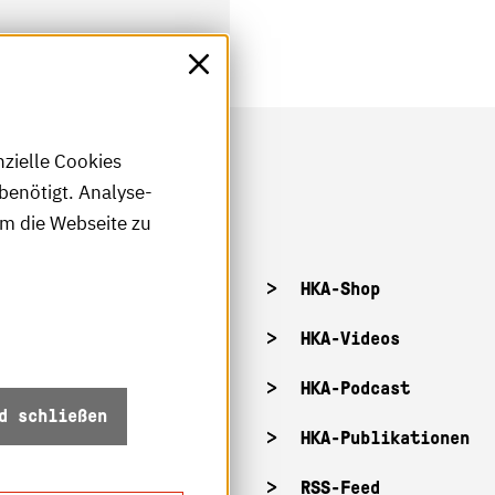
nzielle Cookies
benötigt. Analyse-
um die Webseite zu
tellenangebote
HKA-Shop
tandorte
HKA-Videos
ffnungszeiten
HKA-Podcast
d schließen
Z-Info: Betriebszustand
HKA-Publikationen
ecurity
RSS-Feed