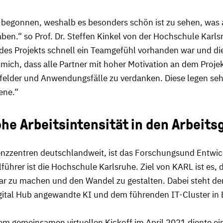
 begonnen, weshalb es besonders schön ist zu sehen, was 
aben.“ so Prof. Dr. Steffen Kinkel von der Hochschule Karlsr
 des Projekts schnell ein Teamgefühl vorhanden war und die 
 mich, dass alle Partner mit hoher Motivation an dem Proje
sfelder und Anwendungsfälle zu verdanken. Diese legen seh
ene.“
he Arbeitsintensität in den Arbeit
nzzentren deutschlandweit, ist das Forschungsund Entwic
lführer ist die Hochschule Karlsruhe. Ziel von KARL ist es
fbar zu machen und den Wandel zu gestalten. Dabei steht de
gital Hub angewandte KI und dem führenden IT-Cluster in 
 dem gemeinsamen virtuellen Kickoff im April 2021 diente e