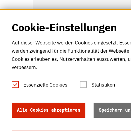
Cookie-Einstellungen
Auf dieser Webseite werden Cookies eingesetzt. Esse
werden zwingend für die Funktionalität der Webseite 
Cookies erlauben es, Nutzerverhalten auszuwerten, 
verbessern.
Tel.: +49 (0)721 925-0
S
Fax: +49 (0)721 925-2000
Essenzielle Cookies
Statistiken
S
info
@h-ka.de
Ö
Postfach 2440
Alle Cookies akzeptieren
Speichern un
R
76012 Karlsruhe
S