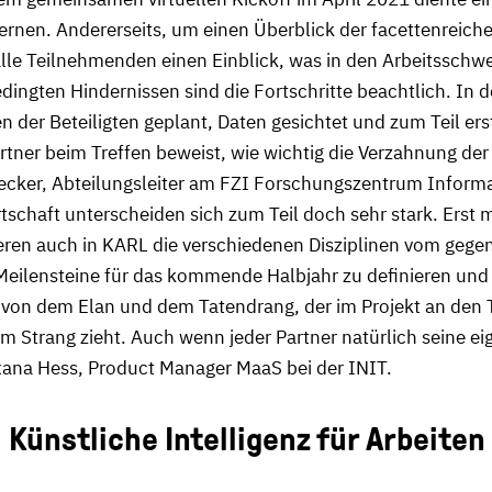
rnen. Andererseits, um einen Überblick der facettenreich
le Teilnehmenden einen Einblick, was in den Arbeitsschwer
edingten Hindernissen sind die Fortschritte beachtlich. I
 der Beteiligten geplant, Daten gesichtet und zum Teil ers
rtner beim Treffen beweist, wie wichtig die Verzahnung der
 Becker, Abteilungsleiter am FZI Forschungszentrum Inform
schaft unterscheiden sich zum Teil doch sehr stark. Erst mi
ieren auch in KARL die verschiedenen Disziplinen vom gege
Meilensteine für das kommende Halbjahr zu definieren und 
 von dem Elan und dem Tatendrang, der im Projekt an den T
 Strang zieht. Auch wenn jeder Partner natürlich seine ei
oxana Hess, Product Manager MaaS bei der INIT.
ünstliche Intelligenz für Arbeiten 