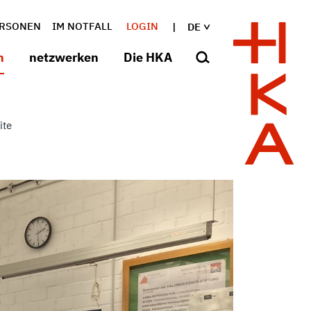
RSONEN
IM NOTFALL
LOGIN
DE
n
netzwerken
Die HKA
ite