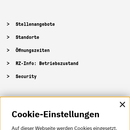
Stellenangebote
Standorte
Öffnungszeiten
RZ-Info: Betriebszustand
Security
HKA-Shop
Cookie-Einstellungen
HKA-Videos
HKA-Podcast
Auf dieser Webseite werden Cookies eingesetzt.