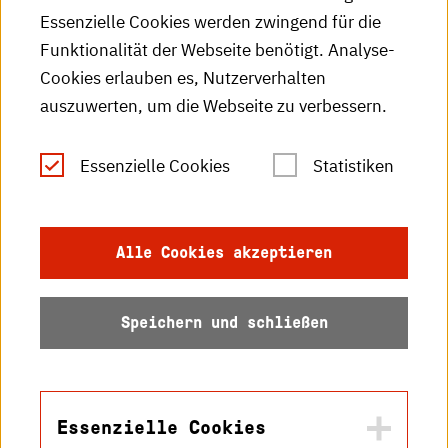
Essenzielle Cookies werden zwingend für die
HKA-Publikationen
Funktionalität der Webseite benötigt. Analyse-
RSS-Feed
Cookies erlauben es, Nutzerverhalten
auszuwerten, um die Webseite zu verbessern.
Leichte Sprache
Essenzielle Cookies
Statistiken
Gebärdensprache
Impressum
Alle Cookies akzeptieren
Datenschutz
Speichern und schließen
Barrierefreiheit
Sitemap
Essenzielle Cookies