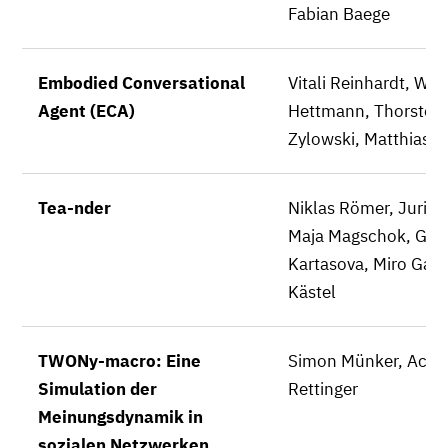
Fabian Baege
Embodied Conversational
Vitali Reinhardt, Wla
Agent (ECA)
Hettmann, Thorsten
Zylowski, Matthias W
Tea-nder
Niklas Römer, Juri Vö
Maja Magschok, Gaj
Kartasova, Miro Gall
Kästel
TWONy-macro: Eine
Simon Münker, Achi
Simulation der
Rettinger
Meinungsdynamik in
sozialen Netzwerken