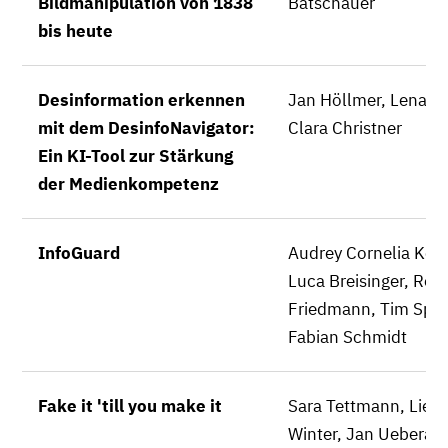
Bildmanipulation von 1838
Batschauer
bis heute
Desinformation erkennen
Jan Höllmer, Lena B
mit dem DesinfoNavigator:
Clara Christner
Ein KI-Tool zur Stärkung
der Medienkompetenz
InfoGuard
Audrey Cornelia Kom
Luca Breisinger, Ron
Friedmann, Tim Spo
Fabian Schmidt
Fake it 'till you make it
Sara Tettmann, Liese
Winter, Jan Ueberack