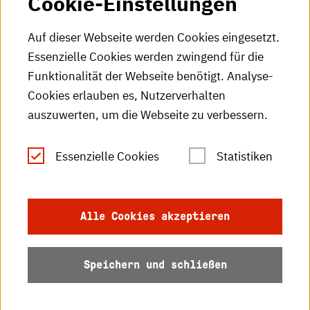
Cookie-Einstellungen
HKA-Podcast
Auf dieser Webseite werden Cookies eingesetzt.
Essenzielle Cookies werden zwingend für die
HKA-Publikationen
Funktionalität der Webseite benötigt. Analyse-
RSS-Feed
Cookies erlauben es, Nutzerverhalten
auszuwerten, um die Webseite zu verbessern.
Leichte Sprache
Essenzielle Cookies
Statistiken
Gebärdensprache
Impressum
Alle Cookies akzeptieren
Datenschutz
Speichern und schließen
Barrierefreiheit
Sitemap