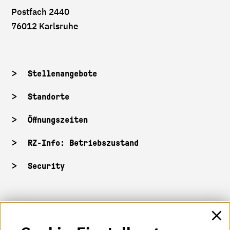
Postfach 2440
76012 Karlsruhe
Stellenangebote
Standorte
Öffnungszeiten
RZ-Info: Betriebszustand
Security
HKA-Shop
HKA-Videos