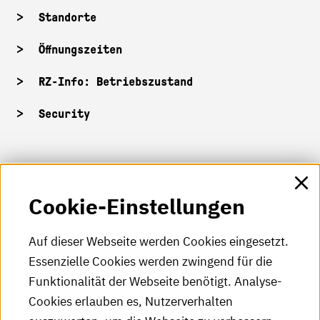
Standorte
Öffnungszeiten
RZ-Info: Betriebszustand
Security
HKA-Shop
Cookie-Einstellungen
HKA-Videos
HKA-Podcast
Auf dieser Webseite werden Cookies eingesetzt.
Essenzielle Cookies werden zwingend für die
HKA-Publikationen
Funktionalität der Webseite benötigt. Analyse-
RSS-Feed
Cookies erlauben es, Nutzerverhalten