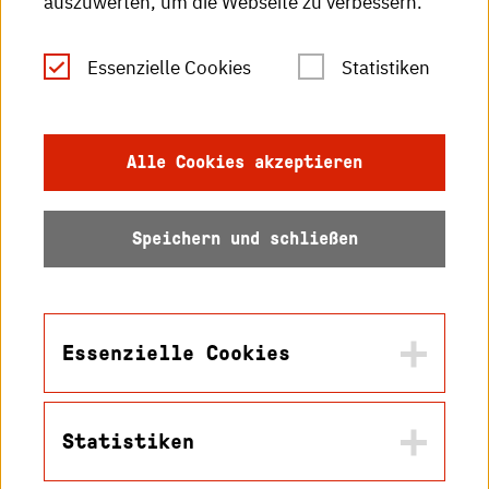
auszuwerten, um die Webseite zu verbessern.
Leichte Sprache
Essenzielle Cookies
Statistiken
Gebärdensprache
Impressum
Alle Cookies akzeptieren
Datenschutz
Speichern und schließen
Barrierefreiheit
Sitemap
Essenzielle Cookies
Statistiken
Name
© 2026 Hochschule
in2cookiemodal-selection